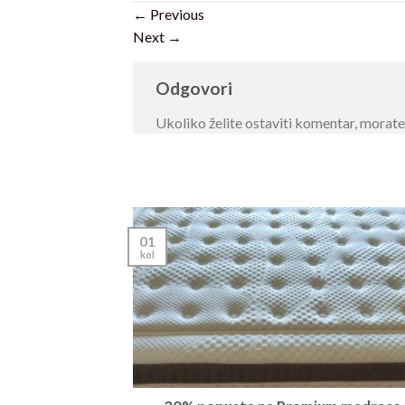
←
Previous
Next
→
Odgovori
Ukoliko želite ostaviti komentar, morat
01
kol