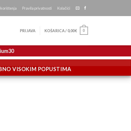
 korištenja
Pravila privatnosti
Kolačići
0
PRIJAVA
KOŠARICA /
0,00
€
mium30
EBNO VISOKIM POPUSTIMA