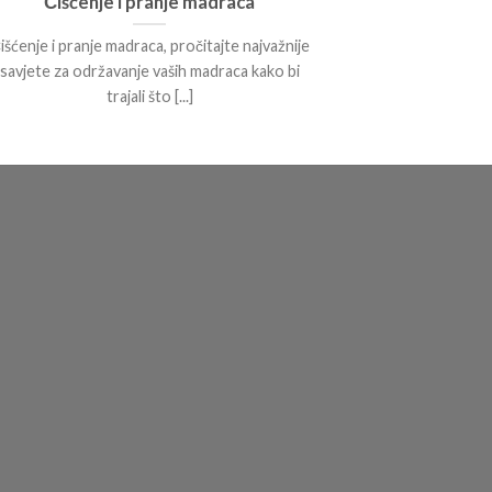
Čišćenje i pranje madraca
išćenje i pranje madraca, pročitajte najvažnije
savjete za održavanje vaših madraca kako bi
trajali što [...]