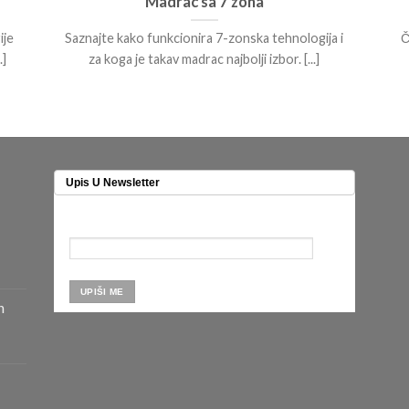
Madrac sa 7 zona
ije
Saznajte kako funkcionira 7-zonska tehnologija i
Č
]
za koga je takav madrac najbolji izbor. [...]
Upis U Newsletter
n