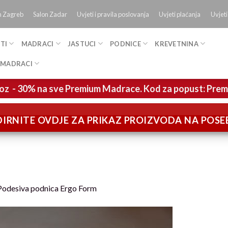
n Zagreb
Salon Zadar
Uvjeti i pravila poslovanja
Uvjeti plaćanja
Uvjeti
TI
MADRACI
JASTUCI
PODNICE
KREVETNINA
 MADRACI
oz - 30% na sve Premium Madrace. Kod za popust: Pre
IRNITE OVDJE ZA PRIKAZ PROIZVODA NA POS
Podesiva podnica Ergo Form