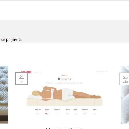
e se
prijaviti
.
21
25
lip
ožu