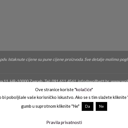
u pdv. Istaknute cijene su pune cijene proizvoda. Sve detalje molimo pog
eva 11, HR-10000 Zagreb, Tel: 091 611 4561, info@wollbett.hr, www.w
star Trgovačkog suda u Zagrebu Tt-04/7493-2, Temeljni kapital 20.00
Ove stranice koriste "
kolačiće
"
ebačka banka dd, SWIFT: ZABAHR2X IBAN: HR4823400091110160000, 
 bi poboljšale vaše korisničko iskustvo. Ako se s tim slažete kliknite
gumb u suprotnom kliknite "Ne"
Da
Ne
ZADAR
UVJETI I PRAVILA POSLOVANJA
UVJETI PLAĆANJA
UVJETI KOR
Pravila privatnosti