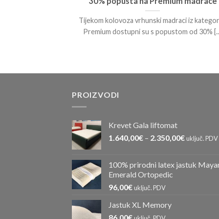
kako odabrati
30% popusta na Premium madrace
Tijekom kolovoza vrhunski madraci iz kategor
, koliko može
Premium dostupni su s popustom od 30% [...
arajući? [...]
PROIZVODI
Krevet Gala liftomat
1.640,00
€
–
2.350,00
€
uključ. PDV
100% prirodni latex jastuk Maya
Emerald Ortopedic
96,00
€
uključ. PDV
Jastuk XL Memory
86,00
€
uključ. PDV