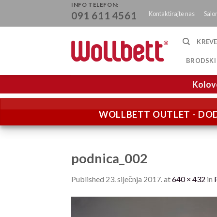
Skip
INFO TELEFON:
Kontaktirajte nas
Salo
091 611 4561
to
content
KREVE
BRODSKI
Kolov
WOLLBETT OUTLET - DOD
podnica_002
Published
23. siječnja 2017.
at
640 × 432
in