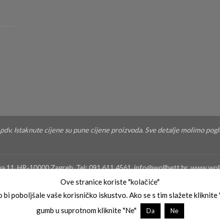
u pdv. Istaknute cijene su pune cijene proizvoda. Sve detalje molimo pog
eva 11, HR-10000 Zagreb, Tel: 091 611 4561, info@wollbett.hr, www.w
star Trgovačkog suda u Zagrebu Tt-04/7493-2, Temeljni kapital 20.00
Ove stranice koriste "
kolačiće
"
ebačka banka dd, SWIFT: ZABAHR2X IBAN: HR4823400091110160000, 
 bi poboljšale vaše korisničko iskustvo. Ako se s tim slažete kliknite
gumb u suprotnom kliknite "Ne"
Da
Ne