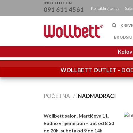
Skip
INFO TELEFON:
Kontaktirajte nas
Salo
091 611 4561
to
content
KREVE
BRODSKI
Kolov
WOLLBETT OUTLET - DOD
POČETNA
/
NADMADRACI
Wollbett salon, Martićeva 11.
Radno vrijeme pon – pet od 8.30
do 20h, subota od 9 do 14h