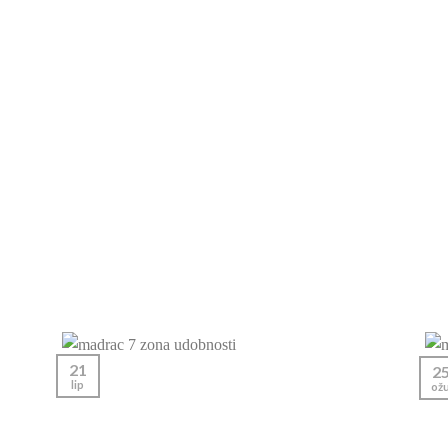
21
2
lip
ož