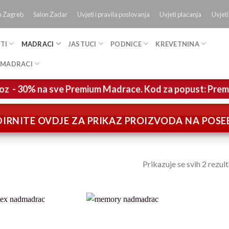
n Zagreb
Salon Zadar
Uvjeti i pravila poslovanja
Uvjeti plaćanja
Uvjeti
TI
MADRACI
JASTUCI
PODNICE
KREVETNINA
 MADRACI
oz - 30% na sve Premium Madrace. Kod za popust: Pre
IRNITE OVDJE ZA PRIKAZ PROIZVODA NA POS
Prikazuje se svih 2 rezul