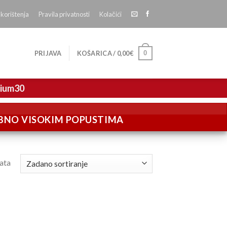
 korištenja
Pravila privatnosti
Kolačići
0
PRIJAVA
KOŠARICA /
0,00
€
mium30
EBNO VISOKIM POPUSTIMA
tata