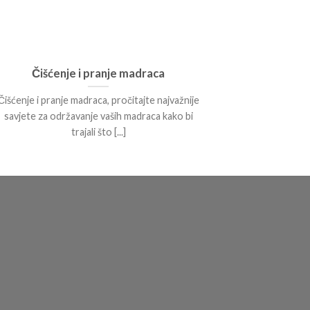
Čišćenje i pranje madraca
Vuna
Čišćenje i pranje madraca, pročitajte najvažnije
Vuna je, bez
savjete za održavanje vaših madraca kako bi
prirodan i si
trajali što [...]
sa