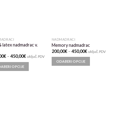
ADRACI
NADMADRACI
 latex nadmadrac v.
Memory nadmadrac
200,00
€
–
450,00
€
uključ. PDV
00
€
–
450,00
€
uključ. PDV
ODABERI OPCIJE
ABERI OPCIJE