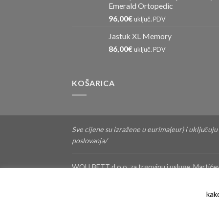
Emerald Ortopedic
96,00
€
uključ. PDV
Jastuk XL Memory
86,00
€
uključ. PDV
KOŠARICA
Sve cijene su izražene u eurima(eur) i uključuj
poslovanja/
WOLLBETT d.o.o. za trgovinu i usluge, Martić
EORI:HR41150339197, MBS:080498507 Sudski regi
F.Brkić IBAN: HR5423600001101796596, Zagr
kako