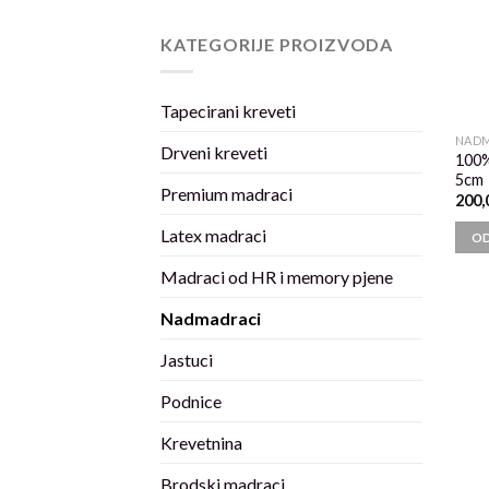
KATEGORIJE PROIZVODA
Tapecirani kreveti
NADM
Drveni kreveti
100%
5cm
Premium madraci
200,
Latex madraci
OD
Madraci od HR i memory pjene
Nadmadraci
Jastuci
Podnice
Krevetnina
Brodski madraci