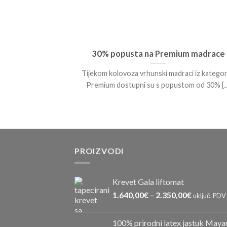
30% popusta na Premium madrace
Tijekom kolovoza vrhunski madraci iz kategor
Premium dostupni su s popustom od 30% [...
PROIZVODI
Krevet Gala liftomat
1.640,00
€
–
2.350,00
€
uključ. PDV
100% prirodni latex jastuk Maya