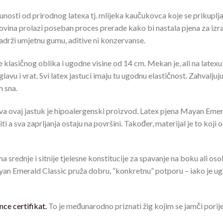
nosti od prirodnog latexa tj. mlijeka kaučukovca koje se prikuplja
vina prolazi poseban proces prerade kako bi nastala pjena za izrad
 sadrži umjetnu gumu, aditive ni konzervanse.
lasičnog oblika i ugodne visine od 14 cm. Mekan je, ali na latexu s
avu i vrat. Svi latex jastuci imaju tu ugodnu elastičnost. Zahvaljuj
m sna.
a ovaj jastuk je hipoalergenski proizvod. Latex pjena Mayan Emeral
ti a sva zaprljanja ostaju na površini. Također, materijal je to koji
rednje i sitnije tjelesne konstitucije za spavanje na boku ali oso
yan Emerald Classic pruža dobru, “konkretnu” potporu – iako je u
nce certifikat.
To je međunarodno priznati žig kojim se jamči porij