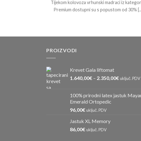
Tijekom kolovoza vrhunski madraci iz kategor
, koliko može
Premium dostupni su s popustom od 30% [...
arajući? [...]
PROIZVODI
Krevet Gala liftomat
1.640,00
€
–
2.350,00
€
uključ. PDV
100% prirodni latex jastuk Maya
Emerald Ortopedic
96,00
€
uključ. PDV
Jastuk XL Memory
86,00
€
uključ. PDV