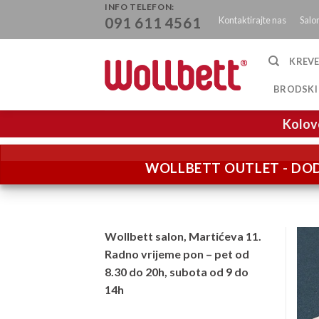
Skip
INFO TELEFON:
Kontaktirajte nas
Salo
091 611 4561
to
content
KREVE
BRODSKI
Kolov
WOLLBETT OUTLET - DOD
Wollbett salon, Martićeva 11.
Radno vrijeme pon – pet od
8.30 do 20h, subota od 9 do
14h