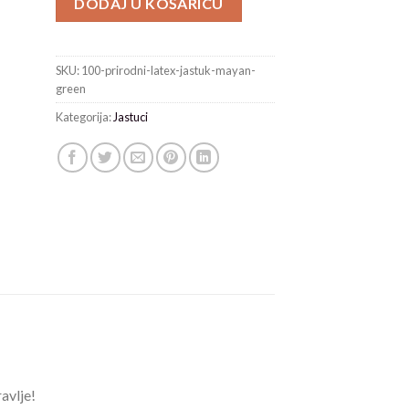
DODAJ U KOŠARICU
SKU:
100-prirodni-latex-jastuk-mayan-
green
Kategorija:
Jastuci
avlje!