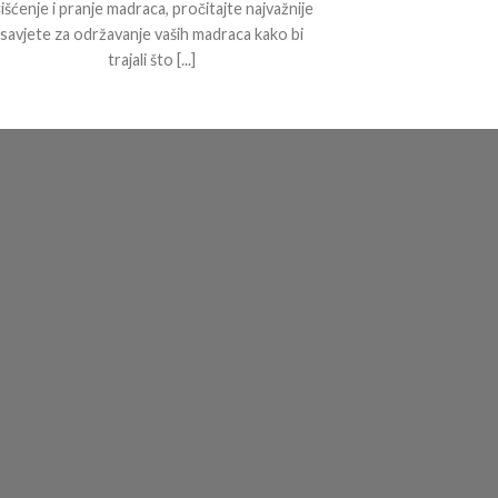
išćenje i pranje madraca, pročitajte najvažnije
savjete za održavanje vaših madraca kako bi
trajali što [...]