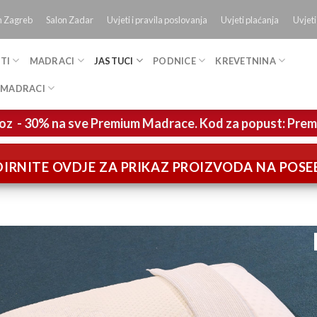
n Zagreb
Salon Zadar
Uvjeti i pravila poslovanja
Uvjeti plaćanja
Uvjeti
TI
MADRACI
JASTUCI
PODNICE
KREVETNINA
 MADRACI
oz - 30% na sve Premium Madrace. Kod za popust: Pre
IRNITE OVDJE ZA PRIKAZ PROIZVODA NA POS