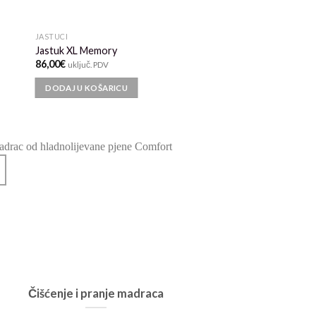
JASTUCI
Jastuk XL Memory
86,00
€
uključ. PDV
DODAJ U KOŠARICU
Čišćenje i pranje madraca