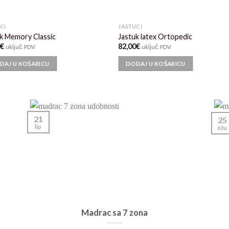
CI
JASTUCI
k Memory Classic
Jastuk latex Ortopedic
0
€
82,00
€
uključ. PDV
uključ. PDV
DAJ U KOŠARICU
DODAJ U KOŠARICU
21
25
lip
ožu
Madrac sa 7 zona