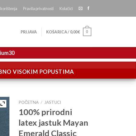
 korištenja
Pravila privatnosti
Kolačići
0
PRIJAVA
KOŠARICA /
0,00
€
mium30
EBNO VISOKIM POPUSTIMA
POČETNA
/
JASTUCI
100% prirodni
latex jastuk Mayan
Emerald Classic