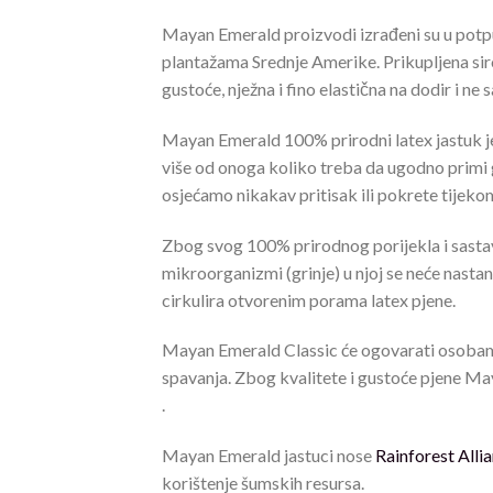
Mayan Emerald proizvodi izrađeni su u potpu
plantažama Srednje Amerike. Prikupljena siro
gustoće, nježna i fino elastična na dodir i ne
Mayan Emerald 100% prirodni latex jastuk je k
više od onoga koliko treba da ugodno primi gl
osjećamo nikakav pritisak ili pokrete tijeko
Zbog svog 100% prirodnog porijekla i sastav
mikroorganizmi (grinje) u njoj se neće nastani
cirkulira otvorenim porama latex pjene.
Mayan Emerald Classic će ogovarati osobama s
spavanja. Zbog kvalitete i gustoće pjene Ma
.
Mayan Emerald jastuci nose
Rainforest Allia
korištenje šumskih resursa.