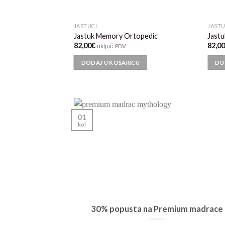
JASTUCI
JASTU
x jastuk Mayan
Jastuk Memory Ortopedic
Jastu
c
82,00
€
82,0
uključ. PDV
DODAJ U KOŠARICU
DO
CU
01
kol
kako odabrati
30% popusta na Premium madrace