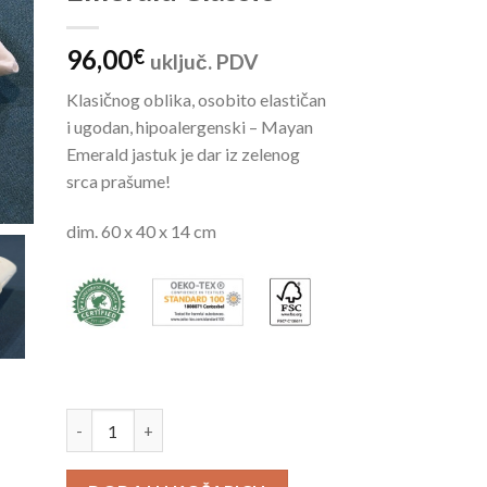
96,00
€
uključ. PDV
Klasičnog oblika, osobito elastičan
i ugodan, hipoalergenski – Mayan
Emerald jastuk je dar iz zelenog
srca prašume!
dim. 60 x 40 x 14 cm
100% prirodni latex jastuk Mayan Emerald Classic količin