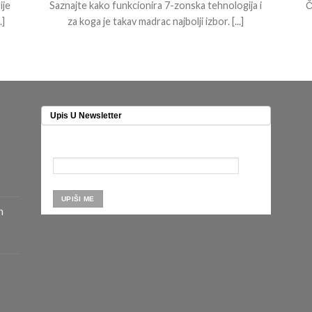
ije
Saznajte kako funkcionira 7-zonska tehnologija i
Č
]
za koga je takav madrac najbolji izbor. [...]
Upis U Newsletter
n