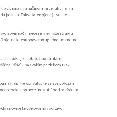
 tradicionalnim načinom na certificiranim
u jastuka. Takva latex pjena je velike
vojstven način, neće se i ne može stisnuti
ući njoj na latexu spavamo ugodno i mirno, ne
d jastuka je osobito fine strukture:
 odlično “diše” – sa svakim pritiskom zrak
bama krupnije konstitucije za sve položaje
godno mekan on neće “nestati” pod pritiskom
eklo sirovine te odgovorno i održivo