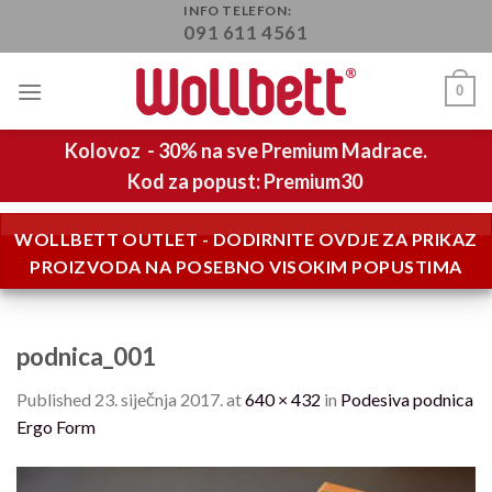
Skip
INFO TELEFON:
091 611 4561
to
content
0
Kolovoz - 30% na sve Premium Madrace.
Kod za popust: Premium30
WOLLBETT OUTLET - DODIRNITE OVDJE ZA PRIKAZ
PROIZVODA NA POSEBNO VISOKIM POPUSTIMA
podnica_001
Published
23. siječnja 2017.
at
640 × 432
in
Podesiva podnica
Ergo Form