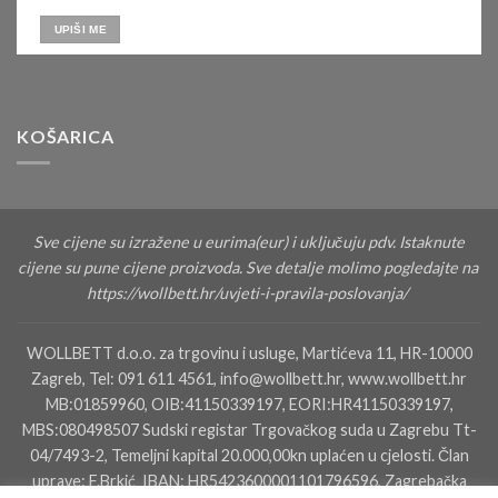
KOŠARICA
Sve cijene su izražene u eurima(eur) i uključuju pdv. Istaknute
cijene su pune cijene proizvoda. Sve detalje molimo pogledajte na
https://wollbett.hr/uvjeti-i-pravila-poslovanja/
WOLLBETT d.o.o. za trgovinu i usluge, Martićeva 11, HR-10000
Zagreb, Tel: 091 611 4561, info@wollbett.hr, www.wollbett.hr
MB:01859960, OIB:41150339197, EORI:HR41150339197,
MBS:080498507 Sudski registar Trgovačkog suda u Zagrebu Tt-
04/7493-2, Temeljni kapital 20.000,00kn uplaćen u cjelosti. Član
uprave: F.Brkić IBAN: HR5423600001101796596, Zagrebačka