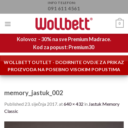
Skip
INFO TELEFON:
091 611 4561
to
content
0
Kolovoz - 30% na sve Premium Madrace.
Kod za popust: Premium30
WOLLBETT OUTLET - DODIRNITE OVDJE ZA PRIKAZ
PROIZVODA NA POSEBNO VISOKIM POPUSTIMA
memory_jastuk_002
Published
23. siječnja 2017.
at
640 × 432
in
Jastuk Memory
Classic