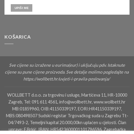
KOŠARICA
Sve cijene su izražene u eurima(eur) i uključuju pdv. Istaknute
cijene su pune cijene proizvoda. Sve detalje molimo pogledajte na
https://wollbett.hr/uvjeti-i-pravila-poslovanja/
WOLLBETT d.o.o. za trgovinu i usluge, Martićeva 11, HR-10000
Zagreb, Tel: 091 611 4561, info@wollbett.hr, www.wollbett.hr
MB:01859960, OIB:41150339197, EORI:HR41150339197,
MBS:080498507 Sudski registar Trgovačkog suda u Zagrebu Tt-
04/7493-2, Temeljni kapital 20.000,00kn uplaćen u cjelosti. Član
uprave: F.Brkić IBAN: HR5423600001101796596, Zagrebačka