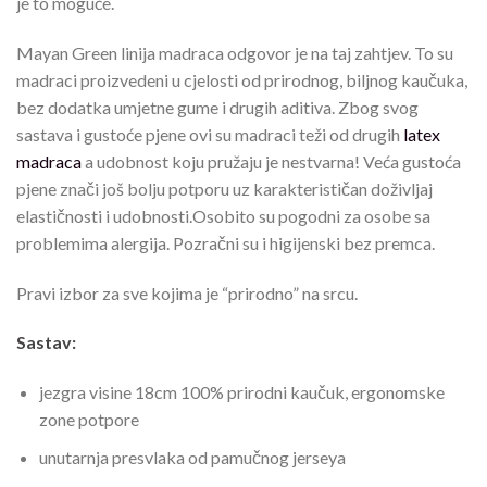
je to moguće.
Mayan Green linija madraca odgovor je na taj zahtjev. To su
madraci proizvedeni u cjelosti od prirodnog, biljnog kaučuka,
bez dodatka umjetne gume i drugih aditiva. Zbog svog
sastava i gustoće pjene ovi su madraci teži od drugih
latex
madraca
a udobnost koju pružaju je nestvarna! Veća gustoća
pjene znači još bolju potporu uz karakterističan doživljaj
elastičnosti i udobnosti.Osobito su pogodni za osobe sa
problemima alergija. Pozračni su i higijenski bez premca.
Pravi izbor za sve kojima je “prirodno” na srcu.
Sastav:
jezgra visine 18cm 100% prirodni kaučuk, ergonomske
zone potpore
unutarnja presvlaka od pamučnog jerseya