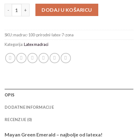
Mayan Green Emerald - 100% prirodni latex količina
DODAJ U KOŠARICU
SKU:
madrac-100-prirodni-latex-7-zona
Kategorija:
Latex madraci
OPIS
DODATNE INFORMACIJE
RECENZIJE (0)
Mayan Green Emerald – najbolje od latexa!