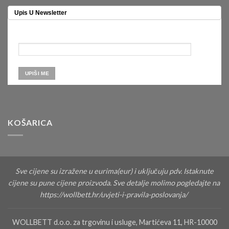
Upis U Newsletter
KOŠARICA
Sve cijene su izražene u eurima(eur) i uključuju pdv. Istaknute
cijene su pune cijene proizvoda. Sve detalje molimo pogledajte na
https://wollbett.hr/uvjeti-i-pravila-poslovanja/
WOLLBETT d.o.o. za trgovinu i usluge, Martićeva 11, HR-10000