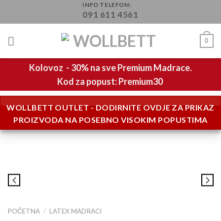
Skip
INFO TELEFON:
091 611 4561
to
content
0
Kolovoz - 30% na sve Premium Madrace.
Kod za popust: Premium30
WOLLBETT OUTLET - DODIRNITE OVDJE ZA PRIKAZ
PROIZVODA NA POSEBNO VISOKIM POPUSTIMA
POČETNA
/
LATEX MADRACI