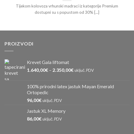
Tijekom kolovoza vrhunski madraci iz kategorije Premium
dostupni su s popustom od 30% [...]
PROIZVODI
Krevet Gala liftomat
1.640,00
€
–
2.350,00
€
uključ. PDV
100% prirodni latex jastuk Mayan Emerald
Ortopedic
96,00
€
uključ. PDV
Jastuk XL Memory
86,00
€
uključ. PDV