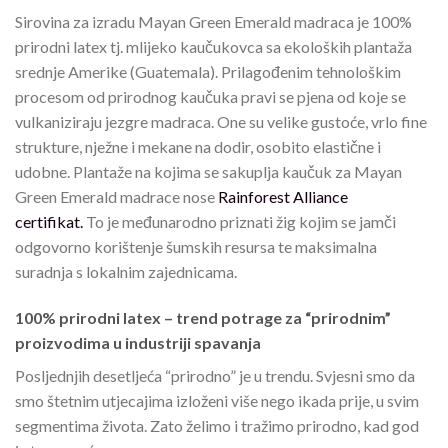
Sirovina za izradu Mayan Green Emerald madraca je 100%
prirodni latex tj. mlijeko kaučukovca sa ekoloških plantaža
srednje Amerike (Guatemala). Prilagođenim tehnološkim
procesom od prirodnog kaučuka pravi se pjena od koje se
vulkaniziraju jezgre madraca. One su velike gustoće, vrlo fine
strukture, nježne i mekane na dodir, osobito elastične i
udobne. Plantaže na kojima se sakuplja kaučuk za Mayan
Green Emerald madrace nose
Rainforest Alliance
certifikat.
To je međunarodno priznati žig kojim se jamči
odgovorno korištenje šumskih resursa te maksimalna
suradnja s lokalnim zajednicama.
100% prirodni latex – trend potrage za “prirodnim”
proizvodima u industriji spavanja
Posljednjih desetljeća “prirodno” je u trendu. Svjesni smo da
smo štetnim utjecajima izloženi više nego ikada prije, u svim
segmentima života. Zato želimo i tražimo prirodno, kad god