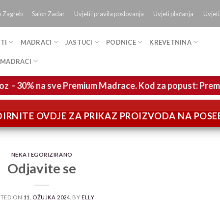
n Zagreb
Salon Zadar
Uvjeti i pravila poslovanja
Uvjeti plaćanja
Uvjeti
TI
MADRACI
JASTUCI
PODNICE
KREVETNINA
 MADRACI
oz - 30% na sve Premium Madrace. Kod za popust: Pre
IRNITE OVDJE ZA PRIKAZ PROIZVODA NA POS
NEKATEGORIZIRANO
Odjavite se
STED ON
11. OŽUJKA 2024.
BY
ELLY