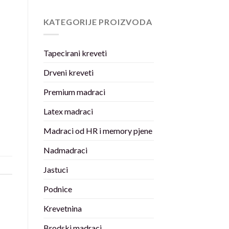
KATEGORIJE PROIZVODA
Tapecirani kreveti
Drveni kreveti
Premium madraci
Latex madraci
Madraci od HR i memory pjene
Nadmadraci
Jastuci
Podnice
Krevetnina
Brodski madraci