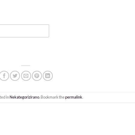
ted in
Nekategorizirano
. Bookmark the
permalink
.