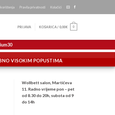
 korištenja
Pravila privatnosti
Kolačići
0
PRIJAVA
KOŠARICA /
0,00
€
mium30
EBNO VISOKIM POPUSTIMA
Wollbett salon, Martićeva
11. Radno vrijeme pon – pet
od 8.30 do 20h, subota od 9
do 14h