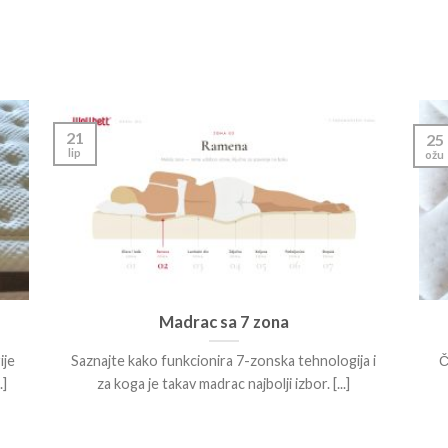
21
25
lip
ožu
Madrac sa 7 zona
ije
Saznajte kako funkcionira 7-zonska tehnologija i
Č
]
za koga je takav madrac najbolji izbor. [...]