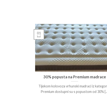
01
kol
kako odabrati
30% popusta na Premium madrace
Tijekom kolovoza vrhunski madraci iz kategor
, koliko može
Premium dostupni su s popustom od 30% [...
arajući? [...]