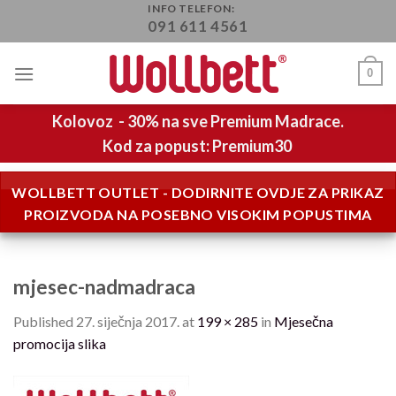
Skip
INFO TELEFON:
091 611 4561
to
content
0
Kolovoz - 30% na sve Premium Madrace.
Kod za popust: Premium30
WOLLBETT OUTLET - DODIRNITE OVDJE ZA PRIKAZ
PROIZVODA NA POSEBNO VISOKIM POPUSTIMA
mjesec-nadmadraca
Published
27. siječnja 2017.
at
199 × 285
in
Mjesečna
promocija slika