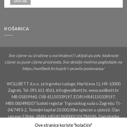
KOŠARICA
Sve cijene su izražene u eurima(eur) i uključuju pdv. Istaknute
cijene su pune cijene proizvoda. Sve detalje molimo pogledajte na
https://wollbett.hr/uvjeti-i-pravila-poslovanja/
WOLLBETT d.o.o. za trgovinu i usluge, Martićeva 11, HR-10000
Zagreb, Tel: 091 611 4561, info@wollbett.hr, www.wollbett.hr
MB:01859960, OIB:41150339197, EORI:HR41150339197,
MBS:080498507 Sudski registar Trgovačkog suda u Zagrebu Tt-
04/7493-2, Temeljni kapital 20.000,00kn uplaćen u cjelosti. Član
uprave: F.Brkić IBAN: HR5423600001101796596, Zagrebačka
banka dd, SWIFT: ZABAHR2X IBAN: HR4823400091110160000,
Ove stranice koriste "
kolačiće
"