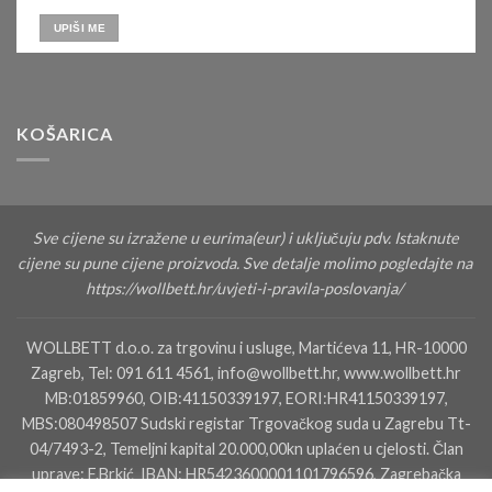
KOŠARICA
Sve cijene su izražene u eurima(eur) i uključuju pdv. Istaknute
cijene su pune cijene proizvoda. Sve detalje molimo pogledajte na
https://wollbett.hr/uvjeti-i-pravila-poslovanja/
WOLLBETT d.o.o. za trgovinu i usluge, Martićeva 11, HR-10000
Zagreb, Tel: 091 611 4561, info@wollbett.hr, www.wollbett.hr
MB:01859960, OIB:41150339197, EORI:HR41150339197,
MBS:080498507 Sudski registar Trgovačkog suda u Zagrebu Tt-
04/7493-2, Temeljni kapital 20.000,00kn uplaćen u cjelosti. Član
uprave: F.Brkić IBAN: HR5423600001101796596, Zagrebačka