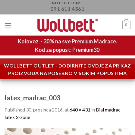
Skip
INFO TELEFON:
091 611 4561
to
content
0
Kolovoz - 30% na sve Premium Madrace.
Kod za popust: Premium30
WOLLBETT OUTLET - DODIRNITE OVDJE ZA PRIKAZ
PROIZVODA NA POSEBNO VISOKIM POPUSTIMA
latex_madrac_003
Published
30. prosinca 2016.
at
640 × 431
in
Bial madrac
latex 3-zone