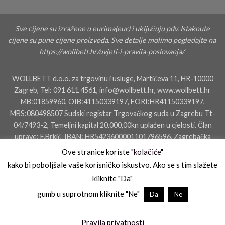
Sve cijene su izražene u eurima(eur) i uključuju pdv. Istaknute
cijene su pune cijene proizvoda. Sve detalje molimo pogledajte na
https://wollbett.hr/uvjeti-i-pravila-poslovanja/
WOLLBETT d.o.o. za trgovinu i usluge, Martićeva 11, HR-10000
Zagreb, Tel: 091 611 4561, info@wollbett.hr, www.wollbett.hr
MB:01859960, OIB:41150339197, EORI:HR41150339197,
MBS:080498507 Sudski registar Trgovačkog suda u Zagrebu Tt-
04/7493-2, Temeljni kapital 20.000,00kn uplaćen u cjelosti. Član
uprave: F.Brkić IBAN: HR5423600001101796596, Zagrebačka
banka dd, SWIFT: ZABAHR2X IBAN: HR4823400091110160000,
Ove stranice koriste "
kolačiće
"
Privredna Banka Zagreb
kako bi poboljšale vaše korisničko iskustvo. Ako se s tim slažete
kliknite "Da"
KONTAKTIRAJTE NAS
SALON ZAGREB
SALON ZADAR
gumb u suprotnom kliknite "Ne"
Da
Ne
UVJETI I PRAVILA POSLOVANJA
UVJETI PLAĆANJA
UVJETI KORIŠTENJA
PRAVILA PRIVATNOSTI
KOLAČIĆI
Copyright 2026 ©
trenutak.hr
Pravila privatnosti