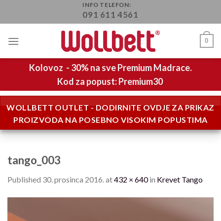
Skip
INFO TELEFON:
091 611 4561
to
content
0
Kolovoz - 30% na sve Premium Madrace.
Kod za popust: Premium30
WOLLBETT OUTLET - DODIRNITE OVDJE ZA PRIKAZ
PROIZVODA NA POSEBNO VISOKIM POPUSTIMA
tango_003
Published
30. prosinca 2016.
at
432 × 640
in
Krevet Tango