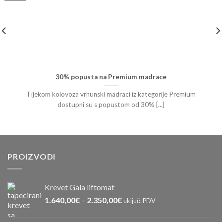
30% popusta na Premium madrace
Tijekom kolovoza vrhunski madraci iz kategorije Premium
dostupni su s popustom od 30% [...]
PROIZVODI
Krevet Gala liftomat
1.640,00
€
–
2.350,00
€
uključ. PDV