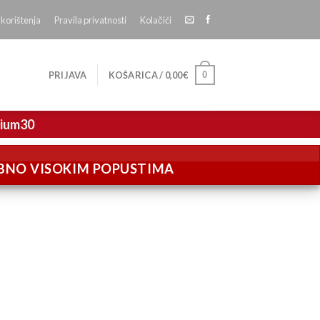
 korištenja
Pravila privatnosti
Kolačići
0
PRIJAVA
KOŠARICA /
0,00
€
mium30
EBNO VISOKIM POPUSTIMA