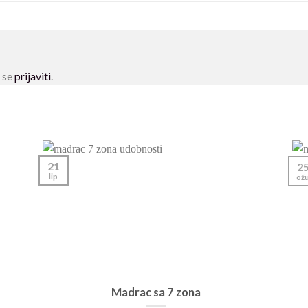
e se
prijaviti
.
21
2
lip
ož
Madrac sa 7 zona