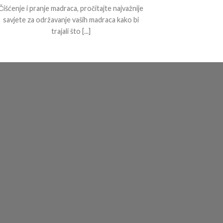
Čišćenje i pranje madraca, pročitajte najvažnije
Vuna je, bez
savjete za održavanje vaših madraca kako bi
prirodan i si
trajali što [...]
sa