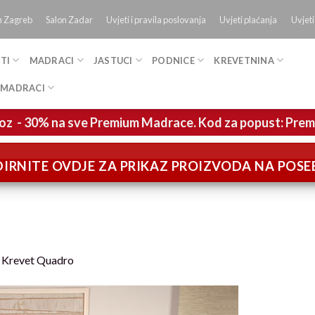
n Zagreb
Salon Zadar
Uvjeti i pravila poslovanja
Uvjeti plaćanja
Uvjeti
TI
MADRACI
JASTUCI
PODNICE
KREVETNINA
 MADRACI
oz - 30% na sve Premium Madrace. Kod za popust: Pre
IRNITE OVDJE ZA PRIKAZ PROIZVODA NA POS
n
Krevet Quadro