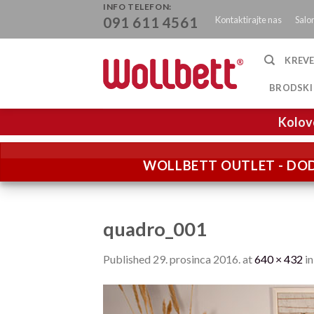
Skip
INFO TELEFON:
Kontaktirajte nas
Salo
091 611 4561
to
content
KREVE
BRODSKI
Kolov
WOLLBETT OUTLET - DOD
quadro_001
Published
29. prosinca 2016.
at
640 × 432
i