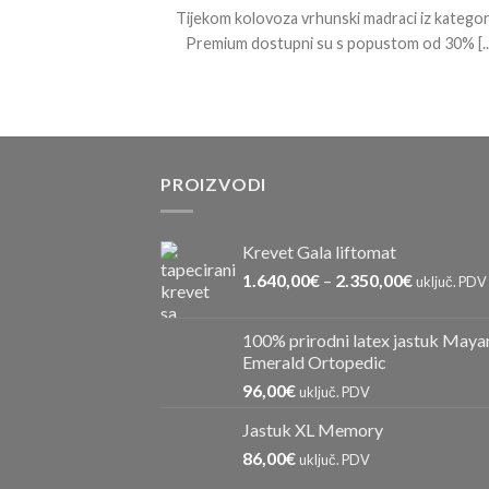
Tijekom kolovoza vrhunski madraci iz kategor
Premium dostupni su s popustom od 30% [...
PROIZVODI
Krevet Gala liftomat
1.640,00
€
–
2.350,00
€
uključ. PDV
100% prirodni latex jastuk Maya
Emerald Ortopedic
96,00
€
uključ. PDV
Jastuk XL Memory
86,00
€
uključ. PDV