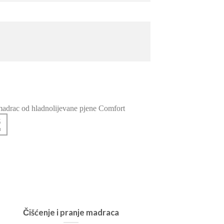
5
01
u
ožu
Čišćenje i pranje madraca
Vuna