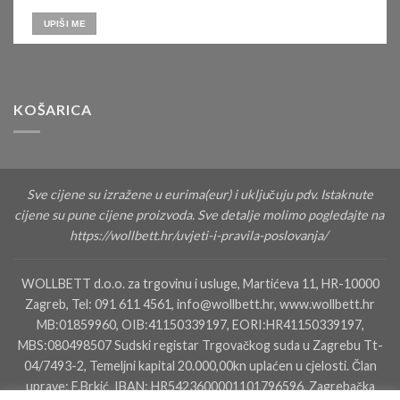
KOŠARICA
Sve cijene su izražene u eurima(eur) i uključuju pdv. Istaknute
cijene su pune cijene proizvoda. Sve detalje molimo pogledajte na
https://wollbett.hr/uvjeti-i-pravila-poslovanja/
WOLLBETT d.o.o. za trgovinu i usluge, Martićeva 11, HR-10000
Zagreb, Tel: 091 611 4561, info@wollbett.hr, www.wollbett.hr
MB:01859960, OIB:41150339197, EORI:HR41150339197,
MBS:080498507 Sudski registar Trgovačkog suda u Zagrebu Tt-
04/7493-2, Temeljni kapital 20.000,00kn uplaćen u cjelosti. Član
uprave: F.Brkić IBAN: HR5423600001101796596, Zagrebačka