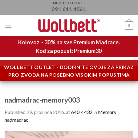
Skip
INFO TELEFON:
091 611 4561
to
content
0
Kolovoz - 30% na sve Premium Madrace.
Kod za popust: Premium30
WOLLBETT OUTLET - DODIRNITE OVDJE ZA PRIKAZ
PROIZVODA NA POSEBNO VISOKIM POPUSTIMA
nadmadrac-memory003
Published
29. prosinca 2016.
at
640 × 432
in
Memory
nadmadrac