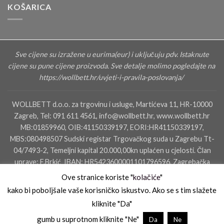
KOŠARICA
Sve cijene su izražene u eurima(eur) i uključuju pdv. Istaknute
cijene su pune cijene proizvoda. Sve detalje molimo pogledajte na
https://wollbett.hr/uvjeti-i-pravila-poslovanja/
WOLLBETT d.o.o. za trgovinu i usluge, Martićeva 11, HR-10000
Zagreb, Tel: 091 611 4561, info@wollbett.hr, www.wollbett.hr
MB:01859960, OIB:41150339197, EORI:HR41150339197,
MBS:080498507 Sudski registar Trgovačkog suda u Zagrebu Tt-
04/7493-2, Temeljni kapital 20.000,00kn uplaćen u cjelosti. Član
uprave: F.Brkić IBAN: HR5423600001101796596, Zagrebačka
banka dd, SWIFT: ZABAHR2X IBAN: HR4823400091110160000,
Ove stranice koriste "
kolačiće
"
Privredna Banka Zagreb
kako bi poboljšale vaše korisničko iskustvo. Ako se s tim slažete
kliknite "Da"
KONTAKTIRAJTE NAS
SALON ZAGREB
SALON ZADAR
gumb u suprotnom kliknite "Ne"
Da
Ne