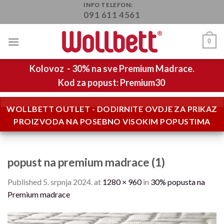
Skip
INFO TELEFON:
091 611 4561
to
content
0
Kolovoz - 30% na sve Premium Madrace.
Kod za popust: Premium30
WOLLBETT OUTLET - DODIRNITE OVDJE ZA PRIKAZ
PROIZVODA NA POSEBNO VISOKIM POPUSTIMA
popust na premium madrace (1)
Published
5. srpnja 2024.
at
1280 × 960
in
30% popusta na
Premium madrace