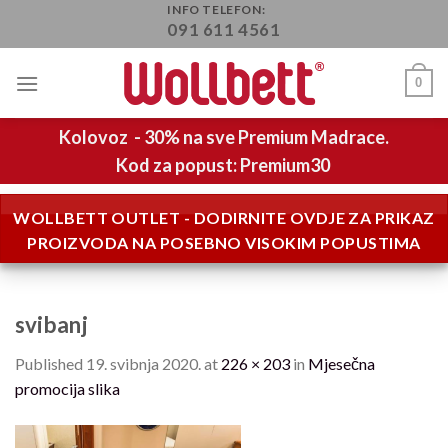
Skip
INFO TELEFON:
091 611 4561
to
content
0
Kolovoz - 30% na sve Premium Madrace.
Kod za popust: Premium30
WOLLBETT OUTLET - DODIRNITE OVDJE ZA PRIKAZ
PROIZVODA NA POSEBNO VISOKIM POPUSTIMA
svibanj
Published
19. svibnja 2020.
at
226 × 203
in
Mjesečna
promocija slika