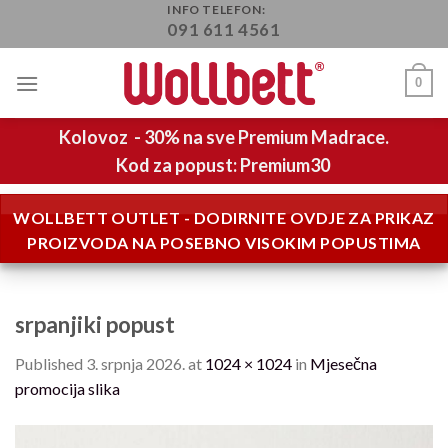
Skip
INFO TELEFON:
091 611 4561
to
content
0
Kolovoz - 30% na sve Premium Madrace.
Kod za popust: Premium30
WOLLBETT OUTLET - DODIRNITE OVDJE ZA PRIKAZ
PROIZVODA NA POSEBNO VISOKIM POPUSTIMA
srpanjiki popust
Published
3. srpnja 2026.
at
1024 × 1024
in
Mjesečna
promocija slika