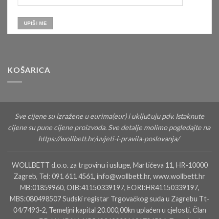
KOŠARICA
Sve cijene su izražene u eurima(eur) i uključuju pdv. Istaknute
cijene su pune cijene proizvoda. Sve detalje molimo pogledajte na
https://wollbett.hr/uvjeti-i-pravila-poslovanja/
WOLLBETT d.o.o. za trgovinu i usluge, Martićeva 11, HR-10000
Zagreb, Tel: 091 611 4561, info@wollbett.hr, www.wollbett.hr
MB:01859960, OIB:41150339197, EORI:HR41150339197,
MBS:080498507 Sudski registar Trgovačkog suda u Zagrebu Tt-
04/7493-2, Temeljni kapital 20.000,00kn uplaćen u cjelosti. Član