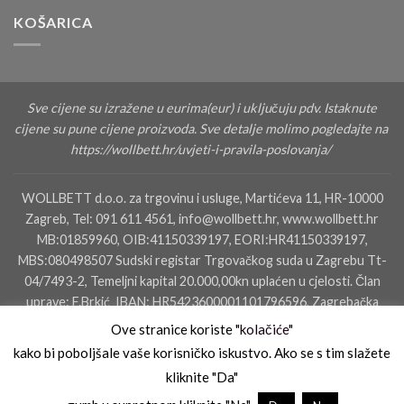
KOŠARICA
Sve cijene su izražene u eurima(eur) i uključuju pdv. Istaknute
cijene su pune cijene proizvoda. Sve detalje molimo pogledajte na
https://wollbett.hr/uvjeti-i-pravila-poslovanja/
WOLLBETT d.o.o. za trgovinu i usluge, Martićeva 11, HR-10000
Zagreb, Tel: 091 611 4561, info@wollbett.hr, www.wollbett.hr
MB:01859960, OIB:41150339197, EORI:HR41150339197,
MBS:080498507 Sudski registar Trgovačkog suda u Zagrebu Tt-
04/7493-2, Temeljni kapital 20.000,00kn uplaćen u cjelosti. Član
uprave: F.Brkić IBAN: HR5423600001101796596, Zagrebačka
banka dd, SWIFT: ZABAHR2X IBAN: HR4823400091110160000,
Ove stranice koriste "
kolačiće
"
Privredna Banka Zagreb
kako bi poboljšale vaše korisničko iskustvo. Ako se s tim slažete
kliknite "Da"
KONTAKTIRAJTE NAS
SALON ZAGREB
SALON ZADAR