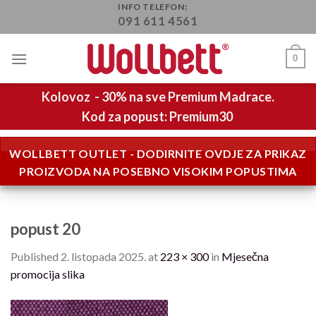
Skip
INFO TELEFON:
091 611 4561
to
content
0
Kolovoz - 30% na sve Premium Madrace.
Kod za popust: Premium30
WOLLBETT OUTLET - DODIRNITE OVDJE ZA PRIKAZ
PROIZVODA NA POSEBNO VISOKIM POPUSTIMA
popust 20
Published
2. listopada 2025.
at
223 × 300
in
Mjesečna
promocija slika