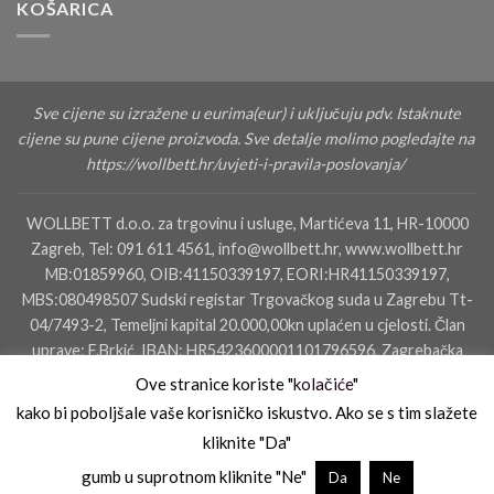
KOŠARICA
Sve cijene su izražene u eurima(eur) i uključuju pdv. Istaknute
cijene su pune cijene proizvoda. Sve detalje molimo pogledajte na
https://wollbett.hr/uvjeti-i-pravila-poslovanja/
WOLLBETT d.o.o. za trgovinu i usluge, Martićeva 11, HR-10000
Zagreb, Tel: 091 611 4561, info@wollbett.hr, www.wollbett.hr
MB:01859960, OIB:41150339197, EORI:HR41150339197,
MBS:080498507 Sudski registar Trgovačkog suda u Zagrebu Tt-
04/7493-2, Temeljni kapital 20.000,00kn uplaćen u cjelosti. Član
uprave: F.Brkić IBAN: HR5423600001101796596, Zagrebačka
banka dd, SWIFT: ZABAHR2X IBAN: HR4823400091110160000,
Ove stranice koriste "
kolačiće
"
Privredna Banka Zagreb
kako bi poboljšale vaše korisničko iskustvo. Ako se s tim slažete
kliknite "Da"
KONTAKTIRAJTE NAS
SALON ZAGREB
SALON ZADAR
gumb u suprotnom kliknite "Ne"
Da
Ne
UVJETI I PRAVILA POSLOVANJA
UVJETI PLAĆANJA