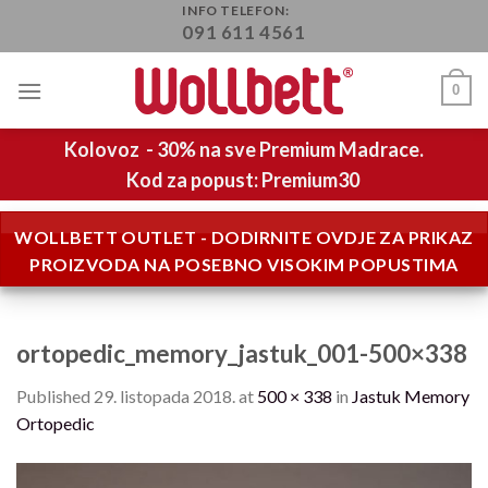
Skip
INFO TELEFON:
091 611 4561
to
content
0
Kolovoz - 30% na sve Premium Madrace.
Kod za popust: Premium30
WOLLBETT OUTLET - DODIRNITE OVDJE ZA PRIKAZ
PROIZVODA NA POSEBNO VISOKIM POPUSTIMA
ortopedic_memory_jastuk_001-500×338
Published
29. listopada 2018.
at
500 × 338
in
Jastuk Memory
Ortopedic