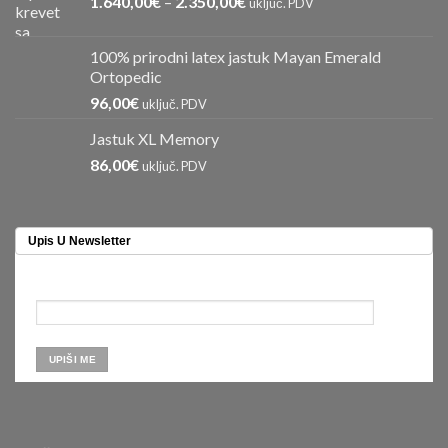
1.640,00
€
–
2.350,00
€
uključ. PDV
100% prirodni latex jastuk Mayan Emerald
Ortopedic
96,00
€
uključ. PDV
Jastuk XL Memory
86,00
€
uključ. PDV
Upis U Newsletter