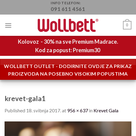
Skip
INFO TELEFON:
091 611 4561
to
content
0
Kolovoz - 30% na sve Premium Madrace.
Kod za popust: Premium30
WOLLBETT OUTLET - DODIRNITE OVDJE ZA PRIKAZ
PROIZVODA NA POSEBNO VISOKIM POPUSTIMA
krevet-gala1
Published
18. svibnja 2017.
at
956 × 637
in
Krevet Gala