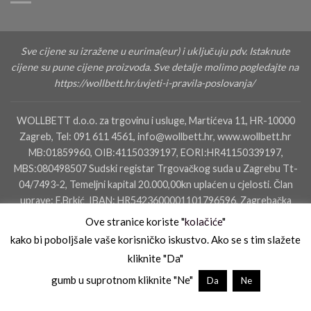
Sve cijene su izražene u eurima(eur) i uključuju pdv. Istaknute
cijene su pune cijene proizvoda. Sve detalje molimo pogledajte na
https://wollbett.hr/uvjeti-i-pravila-poslovanja/
WOLLBETT d.o.o. za trgovinu i usluge, Martićeva 11, HR-10000
Zagreb, Tel: 091 611 4561, info@wollbett.hr, www.wollbett.hr
MB:01859960, OIB:41150339197, EORI:HR41150339197,
MBS:080498507 Sudski registar Trgovačkog suda u Zagrebu Tt-
04/7493-2, Temeljni kapital 20.000,00kn uplaćen u cjelosti. Član
uprave: F.Brkić IBAN: HR5423600001101796596, Zagrebačka
banka dd, SWIFT: ZABAHR2X IBAN: HR4823400091110160000,
Ove stranice koriste "
kolačiće
"
Privredna Banka Zagreb
kako bi poboljšale vaše korisničko iskustvo. Ako se s tim slažete
kliknite "Da"
KONTAKTIRAJTE NAS
SALON ZAGREB
SALON ZADAR
gumb u suprotnom kliknite "Ne"
Da
Ne
UVJETI I PRAVILA POSLOVANJA
UVJETI PLAĆANJA
UVJETI KORIŠTENJA
PRAVILA PRIVATNOSTI
KOLAČIĆI